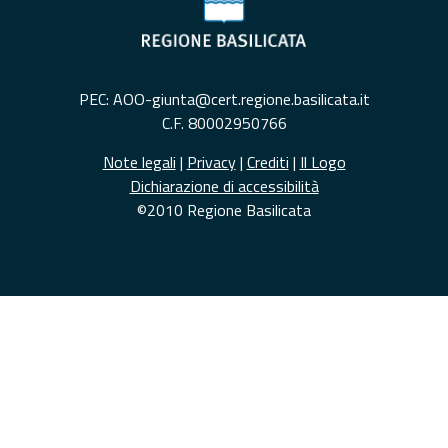
PEC: AOO-giunta@cert.regione.basilicata.it
C.F. 80002950766
Note legali
|
Privacy
|
Crediti
|
Il Logo
Dichiarazione di accessibilità
©2010 Regione Basilicata