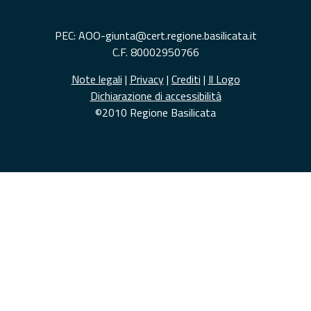
PEC: AOO-giunta@cert.regione.basilicata.it
C.F. 80002950766
Note legali
|
Privacy
|
Crediti
|
Il Logo
Dichiarazione di accessibilità
©2010 Regione Basilicata