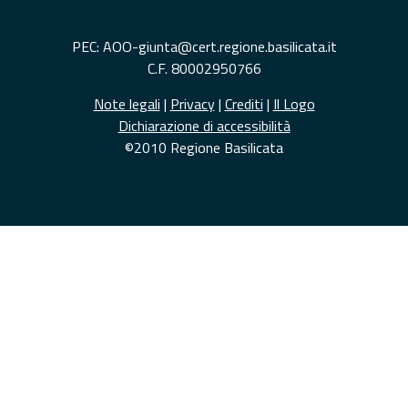
PEC: AOO-giunta@cert.regione.basilicata.it
C.F. 80002950766
Note legali
|
Privacy
|
Crediti
|
Il Logo
Dichiarazione di accessibilità
©2010 Regione Basilicata