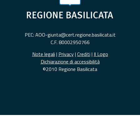
PEC: AOO-giunta@cert.regione.basilicata.it
C.F. 80002950766
Note legali
|
Privacy
|
Crediti
|
Il Logo
Dichiarazione di accessibilità
©2010 Regione Basilicata