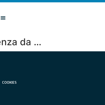
uenza da …
COOKIES