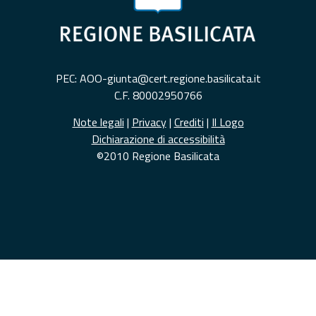
PEC: AOO-giunta@cert.regione.basilicata.it
C.F. 80002950766
Note legali
|
Privacy
|
Crediti
|
Il Logo
Dichiarazione di accessibilità
©2010 Regione Basilicata