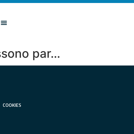
ossono par…
COOKIES