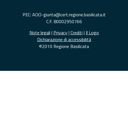
PEC: AOO-giunta@cert.regione.basilicata.it
C.F. 80002950766
Note legali
|
Privacy
|
Crediti
|
Il Logo
Dichiarazione di accessibilità
©2010 Regione Basilicata