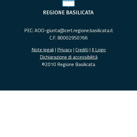
PEC: AOO-giunta@cert.regione.basilicata.it
C.F. 80002950766
Note legali
|
Privacy
|
Crediti
|
Il Logo
Dichiarazione di accessibilità
©2010 Regione Basilicata