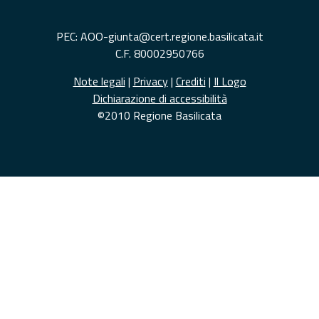
PEC: AOO-giunta@cert.regione.basilicata.it
C.F. 80002950766
Note legali
|
Privacy
|
Crediti
|
Il Logo
Dichiarazione di accessibilità
©2010 Regione Basilicata