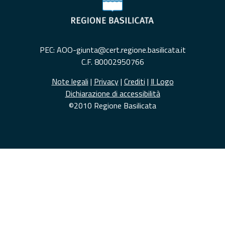
PEC: AOO-giunta@cert.regione.basilicata.it
C.F. 80002950766
Note legali
|
Privacy
|
Crediti
|
Il Logo
Dichiarazione di accessibilità
©2010 Regione Basilicata