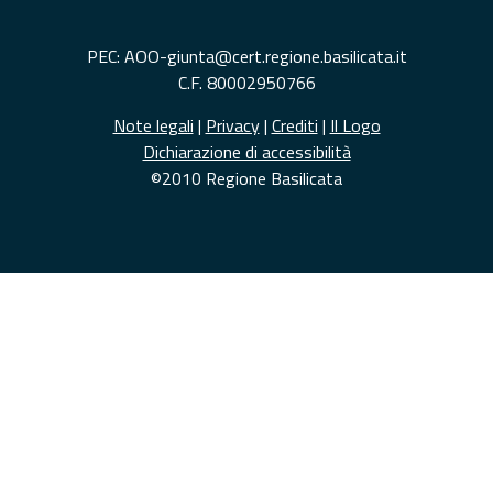
PEC: AOO-giunta@cert.regione.basilicata.it
C.F. 80002950766
Note legali
|
Privacy
|
Crediti
|
Il Logo
Dichiarazione di accessibilità
©2010 Regione Basilicata