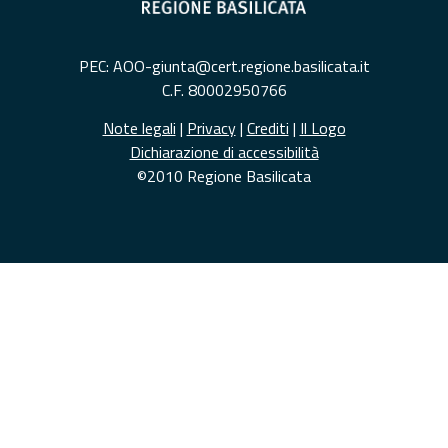
PEC: AOO-giunta@cert.regione.basilicata.it
C.F. 80002950766
Note legali
|
Privacy
|
Crediti
|
Il Logo
Dichiarazione di accessibilità
©2010 Regione Basilicata