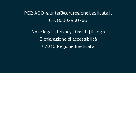
PEC: AOO-giunta@cert.regione.basilicata.it
C.F. 80002950766
Note legali
|
Privacy
|
Crediti
|
Il Logo
Dichiarazione di accessibilità
©2010 Regione Basilicata