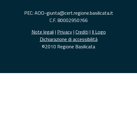
PEC: AOO-giunta@cert.regione.basilicata.it
C.F. 80002950766
Note legali
|
Privacy
|
Crediti
|
Il Logo
Dichiarazione di accessibilità
©2010 Regione Basilicata