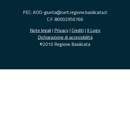
PEC: AOO-giunta@cert.regione.basilicata.it
C.F. 80002950766
Note legali
|
Privacy
|
Crediti
|
Il Logo
Dichiarazione di accessibilità
©2010 Regione Basilicata