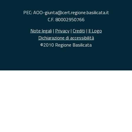
PEC: AOO-giunta@cert.regione.basilicata.it
C.F. 80002950766
Note legali
|
Privacy
|
Crediti
|
Il Logo
Dichiarazione di accessibilità
©2010 Regione Basilicata