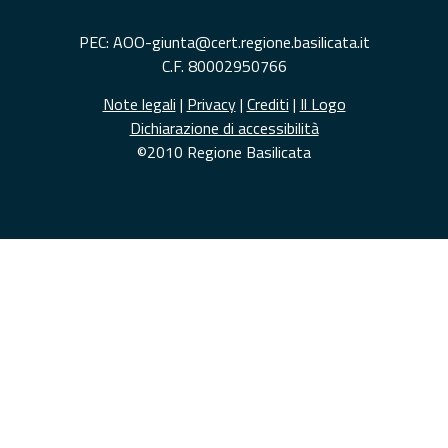
PEC: AOO-giunta@cert.regione.basilicata.it
C.F. 80002950766
Note legali
|
Privacy
|
Crediti
|
Il Logo
Dichiarazione di accessibilità
©2010 Regione Basilicata