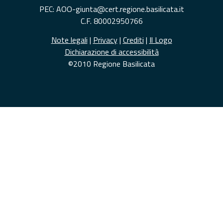
PEC: AOO-giunta@cert.regione.basilicata.it
C.F. 80002950766
Note legali
|
Privacy
|
Crediti
|
Il Logo
Dichiarazione di accessibilità
©2010 Regione Basilicata