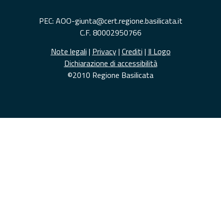
PEC: AOO-giunta@cert.regione.basilicata.it
C.F. 80002950766
Note legali
|
Privacy
|
Crediti
|
Il Logo
Dichiarazione di accessibilità
©2010 Regione Basilicata