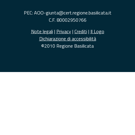
PEC: AOO-giunta@cert.regione.basilicata.it
C.F. 80002950766
Note legali
|
Privacy
|
Crediti
|
Il Logo
Dichiarazione di accessibilità
©2010 Regione Basilicata