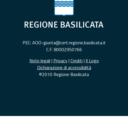
PEC: AOO-giunta@cert.regione.basilicata.it
C.F. 80002950766
Note legali
|
Privacy
|
Crediti
|
Il Logo
Dichiarazione di accessibilità
©2010 Regione Basilicata