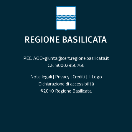
PEC: AOO-giunta@cert.regione.basilicata.it
C.F. 80002950766
Note legali
|
Privacy
|
Crediti
|
Il Logo
Dichiarazione di accessibilità
©2010 Regione Basilicata