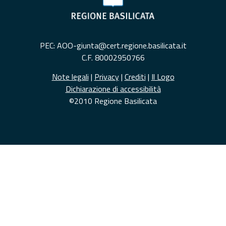
PEC: AOO-giunta@cert.regione.basilicata.it
C.F. 80002950766
Note legali
|
Privacy
|
Crediti
|
Il Logo
Dichiarazione di accessibilità
©2010 Regione Basilicata