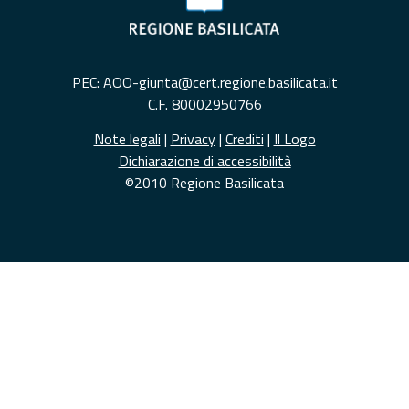
PEC: AOO-giunta@cert.regione.basilicata.it
C.F. 80002950766
Note legali
|
Privacy
|
Crediti
|
Il Logo
Dichiarazione di accessibilità
©2010 Regione Basilicata