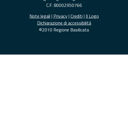
C.F. 80002950766
Note legali
|
Privacy
|
Crediti
|
Il Logo
Dichiarazione di accessibilità
©2010 Regione Basilicata