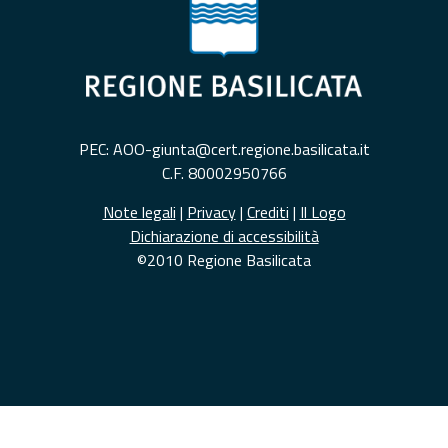
PEC: AOO-giunta@cert.regione.basilicata.it
C.F. 80002950766
Note legali
|
Privacy
|
Crediti
|
Il Logo
Dichiarazione di accessibilità
©2010 Regione Basilicata