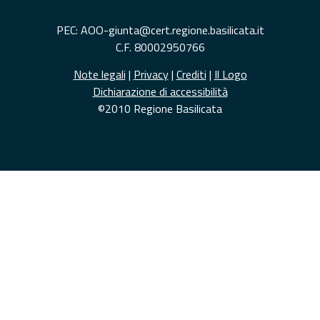
PEC: AOO-giunta@cert.regione.basilicata.it
C.F. 80002950766
Note legali
|
Privacy
|
Crediti
|
Il Logo
Dichiarazione di accessibilità
©2010 Regione Basilicata