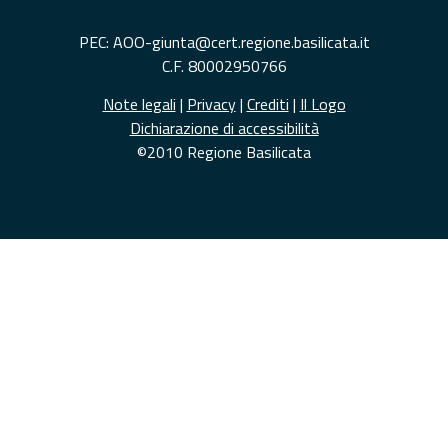
PEC: AOO-giunta@cert.regione.basilicata.it
C.F. 80002950766
Note legali
|
Privacy
|
Crediti
|
Il Logo
Dichiarazione di accessibilità
©2010 Regione Basilicata