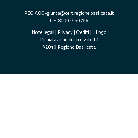
PEC: AOO-giunta@cert.regione.basilicata.it
C.F. 80002950766
Note legali
|
Privacy
|
Crediti
|
Il Logo
Dichiarazione di accessibilità
©2010 Regione Basilicata