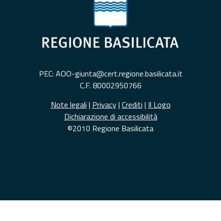
PEC: AOO-giunta@cert.regione.basilicata.it
C.F. 80002950766
Note legali
|
Privacy
|
Crediti
|
Il Logo
Dichiarazione di accessibilità
©2010 Regione Basilicata