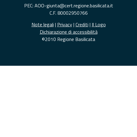
PEC: AOO-giunta@cert.regione.basilicata.it
C.F. 80002950766
Note legali
|
Privacy
|
Crediti
|
Il Logo
Dichiarazione di accessibilità
©2010 Regione Basilicata