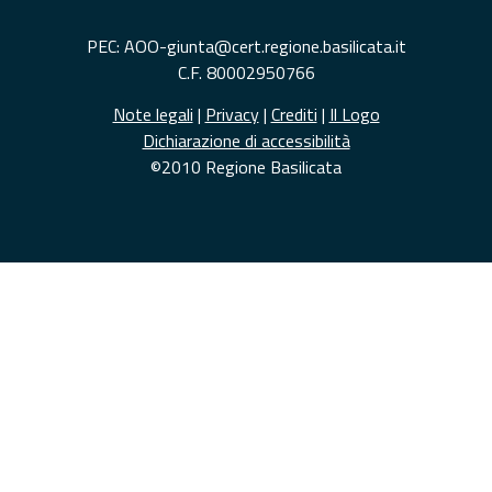
PEC: AOO-giunta@cert.regione.basilicata.it
C.F. 80002950766
Note legali
|
Privacy
|
Crediti
|
Il Logo
Dichiarazione di accessibilità
©2010 Regione Basilicata