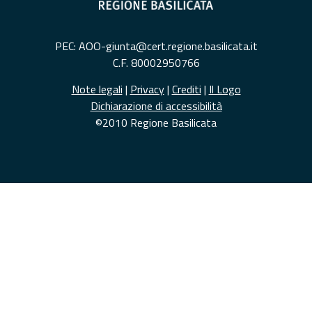
PEC: AOO-giunta@cert.regione.basilicata.it
C.F. 80002950766
Note legali
|
Privacy
|
Crediti
|
Il Logo
Dichiarazione di accessibilità
©2010 Regione Basilicata