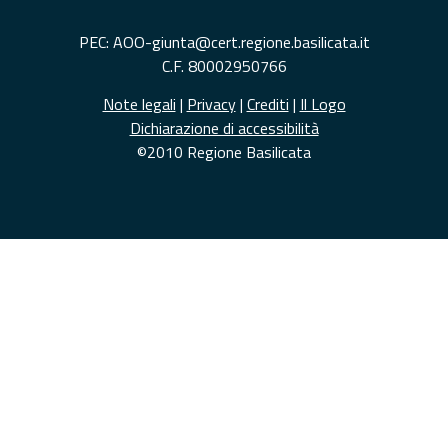
PEC: AOO-giunta@cert.regione.basilicata.it
C.F. 80002950766
Note legali
|
Privacy
|
Crediti
|
Il Logo
Dichiarazione di accessibilità
©2010 Regione Basilicata