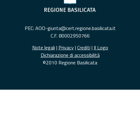
PEC: AOO-giunta@cert.regione.basilicata.it
C.F. 80002950766
Note legali
|
Privacy
|
Crediti
|
Il Logo
Dichiarazione di accessibilità
©2010 Regione Basilicata