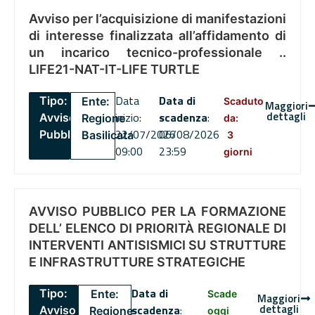
Avviso per l’acquisizione di manifestazioni
di interesse finalizzata all’affidamento di
un incarico tecnico-professionale ..
LIFE21-NAT-IT-LIFE TURTLE
Data
Data di
Tipo:
Ente:
Scaduto
Maggiori
dettagli
inizio:
scadenza
:
Avviso
Regione
da:
22/07/2026
06/08/2026
Pubblico
Basilicata
3
09:00
23:59
giorni
AVVISO PUBBLICO PER LA FORMAZIONE
DELL’ ELENCO DI PRIORITÀ REGIONALE DI
INTERVENTI ANTISISMICI SU STRUTTURE
E INFRASTRUTTURE STRATEGICHE
Data di
Tipo:
Ente:
Scade
Maggiori
dettagli
scadenza
:
Avviso
Regione
oggi