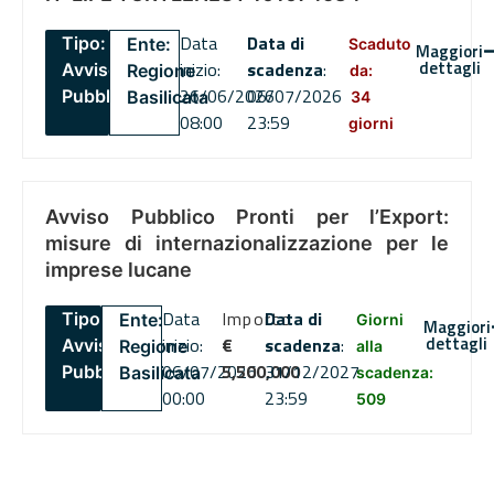
Data
Data di
Tipo:
Ente:
Scaduto
Maggiori
dettagli
inizio:
scadenza
:
Avviso
Regione
da:
26/06/2026
06/07/2026
Pubblico
Basilicata
34
08:00
23:59
giorni
Avviso Pubblico Pronti per l’Export:
misure di internazionalizzazione per le
imprese lucane
Data
Importo
Data di
Tipo:
Ente:
Giorni
Maggiori
dettagli
inizio:
€
scadenza
:
Avviso
Regione
alla
06/07/2026
5,500,000
31/12/2027
Pubblico
Basilicata
scadenza:
00:00
23:59
509