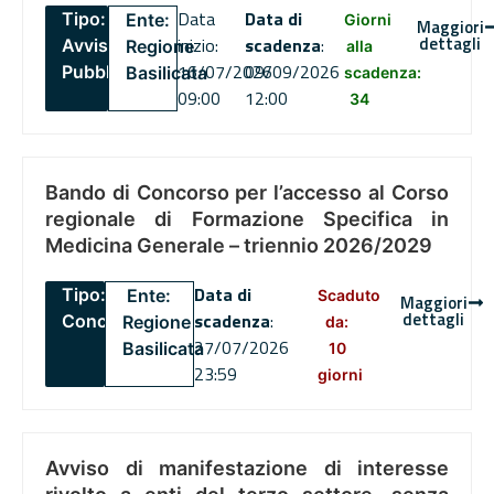
Data
Data di
Tipo:
Ente:
Giorni
Maggiori
dettagli
inizio:
scadenza
:
Avviso
Regione
alla
16/07/2026
09/09/2026
Pubblico
Basilicata
scadenza:
09:00
12:00
34
Bando di Concorso per l’accesso al Corso
regionale di Formazione Specifica in
Medicina Generale – triennio 2026/2029
Data di
Tipo:
Ente:
Scaduto
Maggiori
dettagli
scadenza
:
Concorsi
Regione
da:
27/07/2026
Basilicata
10
23:59
giorni
Avviso di manifestazione di interesse