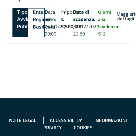
Data
Importo
Data di
Tipo:
Ente:
Giorni
Maggiori
dettagli
inizio:
€
scadenza
:
Avviso
Regione
alla
06/07/2026
5,500,000
31/12/2027
Pubblico
Basilicata
scadenza:
00:00
23:59
512
NOTE LEGALI
ACCESSIBILITA'
INFORMAZIONI
PRIVACY
COOKIES