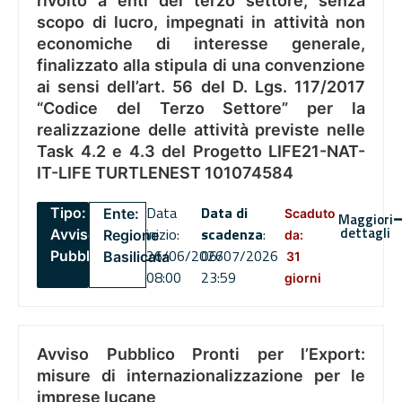
rivolto a enti del terzo settore, senza
scopo di lucro, impegnati in attività non
economiche di interesse generale,
finalizzato alla stipula di una convenzione
ai sensi dell’art. 56 del D. Lgs. 117/2017
“Codice del Terzo Settore” per la
realizzazione delle attività previste nelle
Task 4.2 e 4.3 del Progetto LIFE21-NAT-
IT-LIFE TURTLENEST 101074584
Data
Data di
Tipo:
Ente:
Scaduto
Maggiori
dettagli
inizio:
scadenza
:
Avviso
Regione
da:
26/06/2026
06/07/2026
Pubblico
Basilicata
31
08:00
23:59
giorni
Avviso Pubblico Pronti per l’Export:
misure di internazionalizzazione per le
imprese lucane