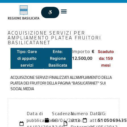
ACQUISIZIONE SERVIZI PER
AMPLIAMENTO PLATEA FRUITORI
BASILICATANET
Importo
€
Tipo: Gare
Ente:
Scaduto
12.500,00
di appalto
Regione
da: 159
servizi
Basilicata
mesi
ACQUISIZIONE SERVIZI FINALIZZATI ALL’AMPLIAMENTO DELLA
PLATEA DEI FRUITORI DELLA PAGINA “BASILICATANET” SUI
SOCIAL MEDIA
Data di
Scadenza:
Numero
Data
CIG:
pubblicazione:
08/04/2013
atto:
atto:
510506943