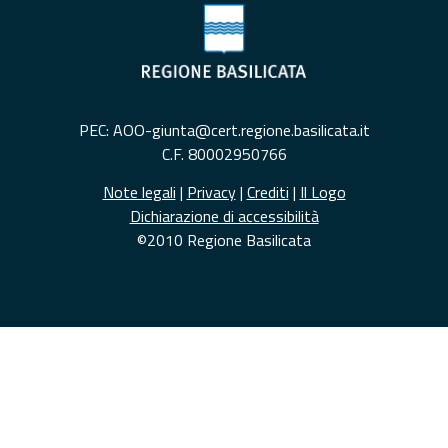
PEC: AOO-giunta@cert.regione.basilicata.it
C.F. 80002950766
Note legali
|
Privacy
|
Crediti
|
Il Logo
Dichiarazione di accessibilità
©2010 Regione Basilicata