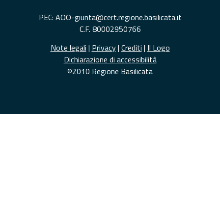
PEC: AOO-giunta@cert.regione.basilicata.it
C.F. 80002950766
Note legali
|
Privacy
|
Crediti
|
Il Logo
Dichiarazione di accessibilità
©2010 Regione Basilicata