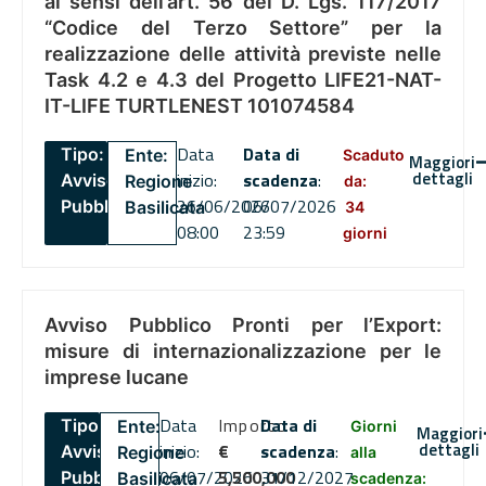
ai sensi dell’art. 56 del D. Lgs. 117/2017
“Codice del Terzo Settore” per la
realizzazione delle attività previste nelle
Task 4.2 e 4.3 del Progetto LIFE21-NAT-
IT-LIFE TURTLENEST 101074584
Data
Data di
Tipo:
Ente:
Scaduto
Maggiori
dettagli
inizio:
scadenza
:
Avviso
Regione
da:
26/06/2026
06/07/2026
Pubblico
Basilicata
34
08:00
23:59
giorni
Avviso Pubblico Pronti per l’Export:
misure di internazionalizzazione per le
imprese lucane
Data
Importo
Data di
Tipo:
Ente:
Giorni
Maggiori
dettagli
inizio:
€
scadenza
:
Avviso
Regione
alla
06/07/2026
5,500,000
31/12/2027
Pubblico
Basilicata
scadenza: