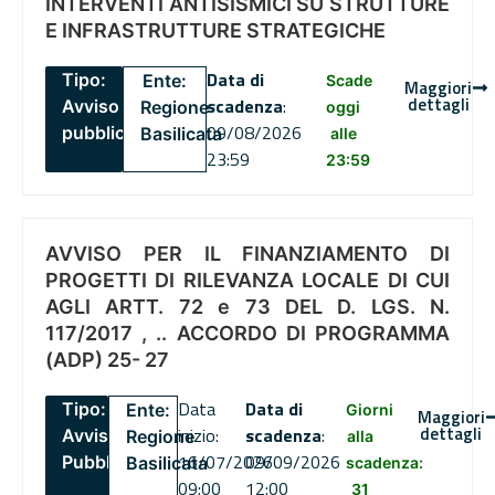
INTERVENTI ANTISISMICI SU STRUTTURE
E INFRASTRUTTURE STRATEGICHE
Data di
Tipo:
Ente:
Scade
Maggiori
dettagli
scadenza
:
Avviso
Regione
oggi
09/08/2026
pubblico
Basilicata
alle
23:59
23:59
AVVISO PER IL FINANZIAMENTO DI
PROGETTI DI RILEVANZA LOCALE DI CUI
AGLI ARTT. 72 e 73 DEL D. LGS. N.
117/2017 , .. ACCORDO DI PROGRAMMA
(ADP) 25- 27
Data
Data di
Tipo:
Ente:
Giorni
Maggiori
dettagli
inizio:
scadenza
:
Avviso
Regione
alla
16/07/2026
09/09/2026
Pubblico
Basilicata
scadenza:
09:00
12:00
31