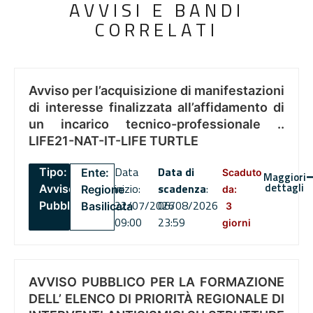
AVVISI E BANDI
CORRELATI
Avviso per l’acquisizione di manifestazioni
di interesse finalizzata all’affidamento di
un incarico tecnico-professionale ..
LIFE21-NAT-IT-LIFE TURTLE
Data
Data di
Tipo:
Ente:
Scaduto
Maggiori
dettagli
inizio:
scadenza
:
Avviso
Regione
da:
22/07/2026
06/08/2026
Pubblico
Basilicata
3
09:00
23:59
giorni
AVVISO PUBBLICO PER LA FORMAZIONE
DELL’ ELENCO DI PRIORITÀ REGIONALE DI