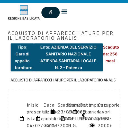
ACQUISTO DI APPARECCHIATURE PER
IL LABORATORIO ANALISI
Tipo:
Ente: AZIENDA DEL SERVIZIO
Scaduto
Gare di
SANITARIO NAZIONALE
da: 256
appalto
AZIENDA SANITARIA LOCALE
mesi
forniture
N. 2 - Potenza
ACQUISTO DI APPARECCHIATURE PER IL LABORATORIO ANALISI
Inizio
Data
Scadenza:
Numero
Data
Importo
Categorie
presentazione
di
23/03/2005
atto:
atto:
oneri
lavori
istanze:
pubblicazione:
12:00
DELIBERA
18/09/2003
sicurezza:
(DPR
04/03/2005
04/03/2005
D.G.
0
2000):