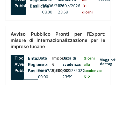
26/06/2026
06/07/2026
Pubblico
Basilicata
31
08:00
23:59
giorni
Avviso Pubblico Pronti per l’Export:
misure di internazionalizzazione per le
imprese lucane
Data
Importo
Data di
Tipo:
Ente:
Giorni
Maggiori
dettagli
inizio:
€
scadenza
:
Avviso
Regione
alla
06/07/2026
5,500,000
31/12/2027
Pubblico
Basilicata
scadenza:
00:00
23:59
512