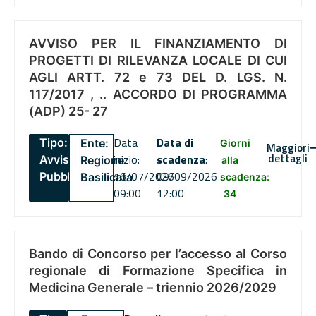
AVVISO PER IL FINANZIAMENTO DI
PROGETTI DI RILEVANZA LOCALE DI CUI
AGLI ARTT. 72 e 73 DEL D. LGS. N.
117/2017 , .. ACCORDO DI PROGRAMMA
(ADP) 25- 27
Data
Data di
Tipo:
Ente:
Giorni
Maggiori
dettagli
inizio:
scadenza
:
Avviso
Regione
alla
16/07/2026
09/09/2026
Pubblico
Basilicata
scadenza:
09:00
12:00
34
Bando di Concorso per l’accesso al Corso
regionale di Formazione Specifica in
Medicina Generale – triennio 2026/2029