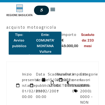
acquisto motoagricola
Importo
Tipo:
Ente:
Scaduto
€
Avviso
COMUNITA'
da: 233
49.000,00
pubblico
MONTANA
mesi
Vulture
Inizio
Data
Scadenza:
Numero
Data
Importo
Categorie
presentazione
di
15/02/2007
atto:
atto:
oneri
lavori
istanze:
pubblicazione:
12:00
DETERMINA
03/01/2007
sicurezza:
(DPR
01/02/2007
01/02/2007
1
0
2000):
00:00
00:00
0000 -
NON