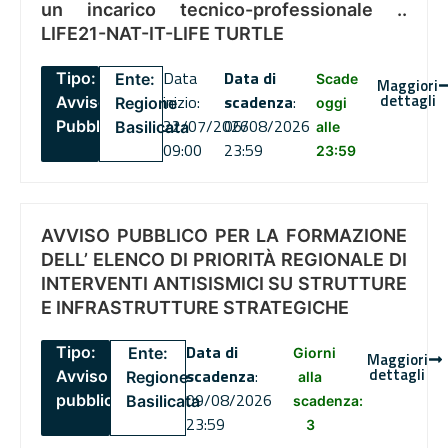
un incarico tecnico-professionale ..
LIFE21-NAT-IT-LIFE TURTLE
Data
Data di
Tipo:
Ente:
Scade
Maggiori
dettagli
inizio:
scadenza
:
Avviso
Regione
oggi
22/07/2026
06/08/2026
Pubblico
Basilicata
alle
09:00
23:59
23:59
AVVISO PUBBLICO PER LA FORMAZIONE
DELL’ ELENCO DI PRIORITÀ REGIONALE DI
INTERVENTI ANTISISMICI SU STRUTTURE
E INFRASTRUTTURE STRATEGICHE
Data di
Tipo:
Ente:
Giorni
Maggiori
dettagli
scadenza
:
Avviso
Regione
alla
09/08/2026
pubblico
Basilicata
scadenza:
23:59
3