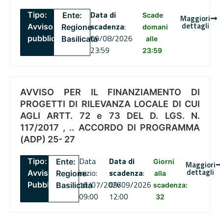
Data di
Tipo:
Ente:
Scade
Maggiori
dettagli
scadenza
:
Avviso
Regione
domani
09/08/2026
pubblico
Basilicata
alle
23:59
23:59
AVVISO PER IL FINANZIAMENTO DI
PROGETTI DI RILEVANZA LOCALE DI CUI
AGLI ARTT. 72 e 73 DEL D. LGS. N.
117/2017 , .. ACCORDO DI PROGRAMMA
(ADP) 25- 27
Data
Data di
Tipo:
Ente:
Giorni
Maggiori
dettagli
inizio:
scadenza
:
Avviso
Regione
alla
16/07/2026
09/09/2026
Pubblico
Basilicata
scadenza:
09:00
12:00
32