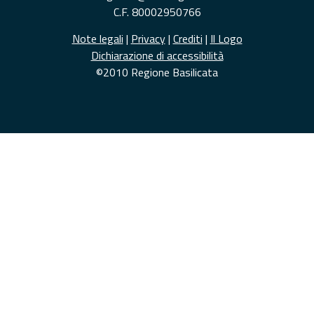
C.F. 80002950766
Note legali
|
Privacy
|
Crediti
|
Il Logo
Dichiarazione di accessibilità
©2010 Regione Basilicata