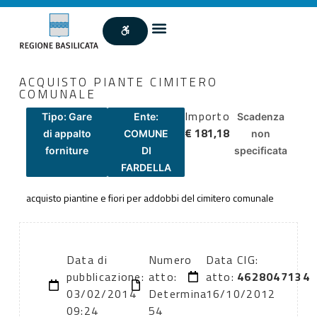
ACQUISTO PIANTE CIMITERO
COMUNALE
Importo
Tipo: Gare
Ente:
Scadenza
€ 181,18
di appalto
COMUNE
non
forniture
DI
specificata
FARDELLA
acquisto piantine e fiori per addobbi del cimitero comunale
Data di
Numero
Data
CIG:
pubblicazione:
atto:
atto:
4628047134
03/02/2014
Determina
16/10/2012
09:24
54