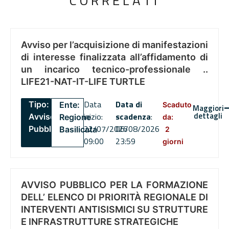
CORRELATI
Avviso per l’acquisizione di manifestazioni
di interesse finalizzata all’affidamento di
un incarico tecnico-professionale ..
LIFE21-NAT-IT-LIFE TURTLE
Data
Data di
Tipo:
Ente:
Scaduto
Maggiori
dettagli
inizio:
scadenza
:
Avviso
Regione
da:
22/07/2026
06/08/2026
Pubblico
Basilicata
2
09:00
23:59
giorni
AVVISO PUBBLICO PER LA FORMAZIONE
DELL’ ELENCO DI PRIORITÀ REGIONALE DI
INTERVENTI ANTISISMICI SU STRUTTURE
E INFRASTRUTTURE STRATEGICHE