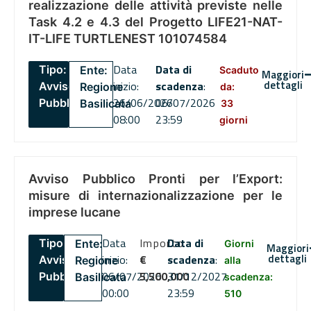
realizzazione delle attività previste nelle
Task 4.2 e 4.3 del Progetto LIFE21-NAT-
IT-LIFE TURTLENEST 101074584
Data
Data di
Tipo:
Ente:
Scaduto
Maggiori
dettagli
inizio:
scadenza
:
Avviso
Regione
da:
26/06/2026
06/07/2026
Pubblico
Basilicata
33
08:00
23:59
giorni
Avviso Pubblico Pronti per l’Export:
misure di internazionalizzazione per le
imprese lucane
Data
Importo
Data di
Tipo:
Ente:
Giorni
Maggiori
dettagli
inizio:
€
scadenza
:
Avviso
Regione
alla
06/07/2026
5,500,000
31/12/2027
Pubblico
Basilicata
scadenza:
00:00
23:59
510