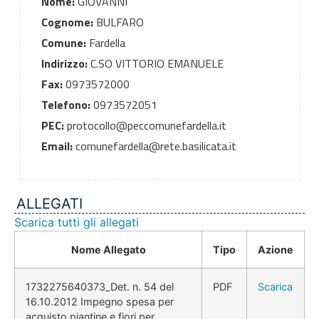
Nome:
GIOVANNI
Cognome:
BULFARO
Comune:
Fardella
Indirizzo:
C.SO VITTORIO EMANUELE
Fax:
0973572000
Telefono:
0973572051
PEC:
protocollo@peccomunefardella.it
Email:
comunefardella@rete.basilicata.it
ALLEGATI
Scarica tutti gli allegati
Nome Allegato
Tipo
Azione
1732275640373_Det. n. 54 del
PDF
Scarica
16.10.2012 Impegno spesa per
acquisto piantine e fiori per