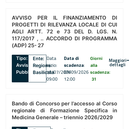
AVVISO PER IL FINANZIAMENTO DI
PROGETTI DI RILEVANZA LOCALE DI CUI
AGLI ARTT. 72 e 73 DEL D. LGS. N.
117/2017 , .. ACCORDO DI PROGRAMMA
(ADP) 25- 27
Data
Data di
Tipo:
Ente:
Giorni
Maggiori
dettagli
inizio:
scadenza
:
Avviso
Regione
alla
16/07/2026
09/09/2026
Pubblico
Basilicata
scadenza:
09:00
12:00
31
Bando di Concorso per l’accesso al Corso
regionale di Formazione Specifica in
Medicina Generale – triennio 2026/2029