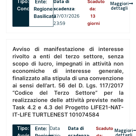
Data di
Tipo:
Ente:
Scaduto
Maggiori
dettagli
scadenza
:
Concorsi
Regione
da:
27/07/2026
Basilicata
13
23:59
giorni
Avviso di manifestazione di interesse
rivolto a enti del terzo settore, senza
scopo di lucro, impegnati in attività non
economiche di interesse generale,
finalizzato alla stipula di una convenzione
ai sensi dell’art. 56 del D. Lgs. 117/2017
“Codice del Terzo Settore” per la
realizzazione delle attività previste nelle
Task 4.2 e 4.3 del Progetto LIFE21-NAT-
IT-LIFE TURTLENEST 101074584
Data
Data di
Tipo:
Ente:
Scaduto
Maggiori
dettagli
inizio:
scadenza
:
Avviso
Regione
da: