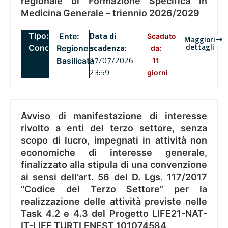
regionale di Formazione Specifica in
Medicina Generale – triennio 2026/2029
Data di
Tipo:
Ente:
Scaduto
Maggiori
dettagli
scadenza
:
Concorsi
Regione
da:
27/07/2026
Basilicata
11
23:59
giorni
Avviso di manifestazione di interesse
rivolto a enti del terzo settore, senza
scopo di lucro, impegnati in attività non
economiche di interesse generale,
finalizzato alla stipula di una convenzione
ai sensi dell’art. 56 del D. Lgs. 117/2017
“Codice del Terzo Settore” per la
realizzazione delle attività previste nelle
Task 4.2 e 4.3 del Progetto LIFE21-NAT-
IT-LIFE TURTLENEST 101074584