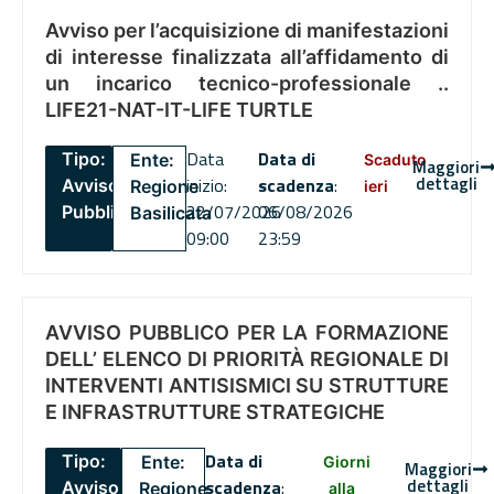
Avviso per l’acquisizione di manifestazioni
di interesse finalizzata all’affidamento di
un incarico tecnico-professionale ..
LIFE21-NAT-IT-LIFE TURTLE
Data
Data di
Tipo:
Ente:
Scaduto
Maggiori
dettagli
inizio:
scadenza
:
Avviso
Regione
ieri
22/07/2026
06/08/2026
Pubblico
Basilicata
09:00
23:59
AVVISO PUBBLICO PER LA FORMAZIONE
DELL’ ELENCO DI PRIORITÀ REGIONALE DI
INTERVENTI ANTISISMICI SU STRUTTURE
E INFRASTRUTTURE STRATEGICHE
Data di
Tipo:
Ente:
Giorni
Maggiori
dettagli
scadenza
:
Avviso
Regione
alla