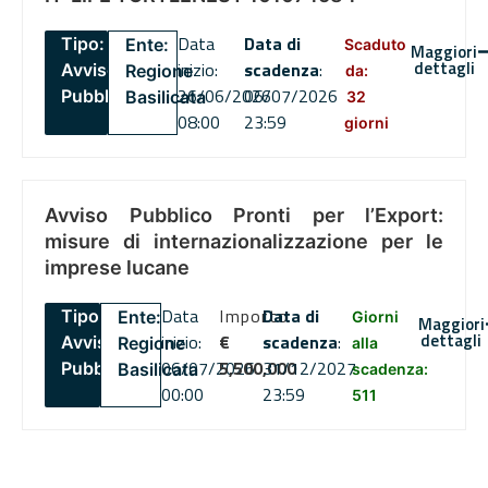
Data
Data di
Tipo:
Ente:
Scaduto
Maggiori
dettagli
inizio:
scadenza
:
Avviso
Regione
da:
26/06/2026
06/07/2026
Pubblico
Basilicata
32
08:00
23:59
giorni
Avviso Pubblico Pronti per l’Export:
misure di internazionalizzazione per le
imprese lucane
Data
Importo
Data di
Tipo:
Ente:
Giorni
Maggiori
dettagli
inizio:
€
scadenza
:
Avviso
Regione
alla
06/07/2026
5,500,000
31/12/2027
Pubblico
Basilicata
scadenza:
00:00
23:59
511