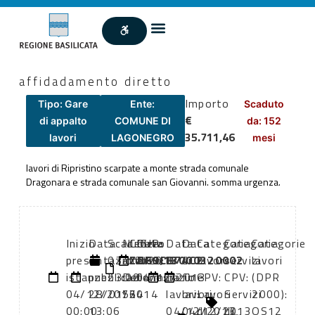
affidadamento diretto
Importo
Tipo: Gare
Ente:
Scaduto
€
di appalto
COMUNE DI
da: 152
35.711,46
lavori
LAGONEGRO
mesi
lavori di Ripristino scarpate a monte strada comunale
Dragonara e strada comunale san Giovanni. somma urgenza.
Inizio
Data
Scadenza:
Numero
CIG:
Data
CUP:
Data
Data
Categoria
Categoria
Categorie
presentazione
di
03/12/2013
atto:
ZDF0CB74C2
atto:
G69J13000320002
di
di
lavori
servizi
lavori
istanze:
pubblicazione:
23:00
Determina
04/12/2013
inizio
fine
CPV:
CPV:
(DPR
04/12/2013
28/01/2014
564
lavori:
lavori:
Lavori
Servizi
2000):
00:00
13:06
04/12/2013
04/12/2013
di
di
OS12