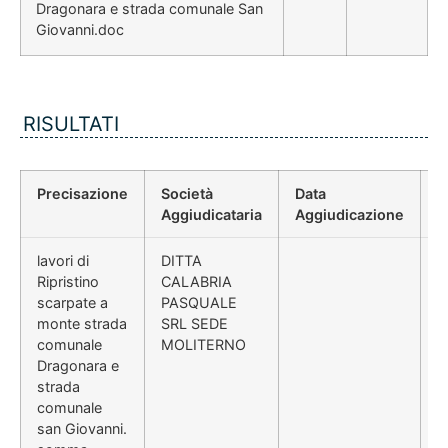
Dragonara e strada comunale San
Giovanni.doc
RISULTATI
Precisazione
Società
Data
P
Aggiudicataria
Aggiudicazione
D
lavori di
DITTA
Ripristino
CALABRIA
scarpate a
PASQUALE
monte strada
SRL SEDE
comunale
MOLITERNO
Dragonara e
strada
comunale
san Giovanni.