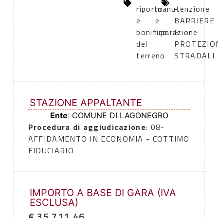
riporto
manutenzione
-
e
e
BARRIERE
bonifica
riparazione
E
del
PROTEZIO
terreno
STRADALI
STAZIONE APPALTANTE
Ente
: COMUNE DI LAGONEGRO
Procedura di aggiudicazione
: 08-
AFFIDAMENTO IN ECONOMIA - COTTIMO
FIDUCIARIO
IMPORTO A BASE DI GARA (IVA
ESCLUSA)
€ 35.711,46