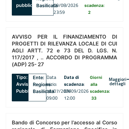
09/08/2026
pubblico
Basilicata
scadenza:
23:59
2
AVVISO PER IL FINANZIAMENTO DI
PROGETTI DI RILEVANZA LOCALE DI CUI
AGLI ARTT. 72 e 73 DEL D. LGS. N.
117/2017 , .. ACCORDO DI PROGRAMMA
(ADP) 25- 27
Data
Data di
Tipo:
Ente:
Giorni
Maggiori
dettagli
inizio:
scadenza
:
Avviso
Regione
alla
16/07/2026
09/09/2026
Pubblico
Basilicata
scadenza:
09:00
12:00
33
Bando di Concorso per l’accesso al Corso