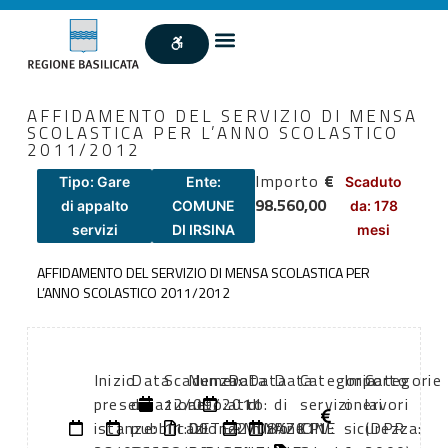
AFFIDAMENTO DEL SERVIZIO DI MENSA
SCOLASTICA PER L’ANNO SCOLASTICO
2011/2012
Importo
€
Tipo: Gare
Ente:
Scaduto
98.560,00
di appalto
COMUNE
da: 178
servizi
DI IRSINA
mesi
AFFIDAMENTO DEL SERVIZIO DI MENSA SCOLASTICA PER
L’ANNO SCOLASTICO 2011/2012
Inizio
Data
Scadenza:
Numero
Data
Data
Data
Categoria
Importo
Categorie
presentazione
di
12/09/2011
atto:
atto:
di
di
servizi
oneri
lavori
istanze:
pubblicazione:
11:00
DETERMINAZIONE
22/08/2011
inizio
fine
CPV:
sicurezza:
(DPR