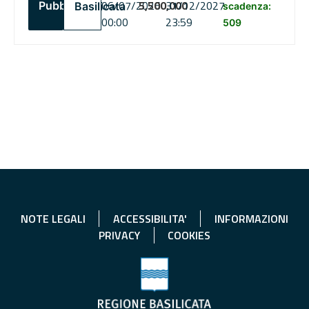
06/07/2026
5,500,000
31/12/2027
Pubblico
Basilicata
scadenza:
00:00
23:59
509
NOTE LEGALI
ACCESSIBILITA'
INFORMAZIONI
PRIVACY
COOKIES