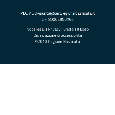
PEC: AOO-giunta@cert.regione.basilicata.it
C.F. 80002950766
Note legali
|
Privacy
|
Crediti
|
Il Logo
Dichiarazione di accessibilità
©2010 Regione Basilicata