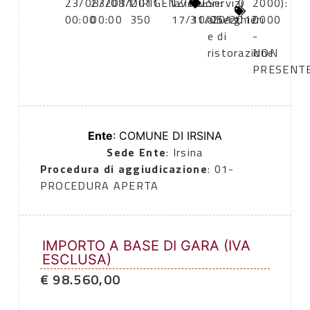
23/08/2011
23/08/2011
DIRIGENZIALE
lavori:
lavori:
Servizi
0
2000):
00:00
00:00
350
17/10/2011
31/05/2012
alberghieri
0000
e di
-
ristorazione
NON
PRESENT
Ente
: COMUNE DI IRSINA
Sede Ente
: Irsina
Procedura di aggiudicazione
: 01-
PROCEDURA APERTA
IMPORTO A BASE DI GARA (IVA
ESCLUSA)
€ 98.560,00