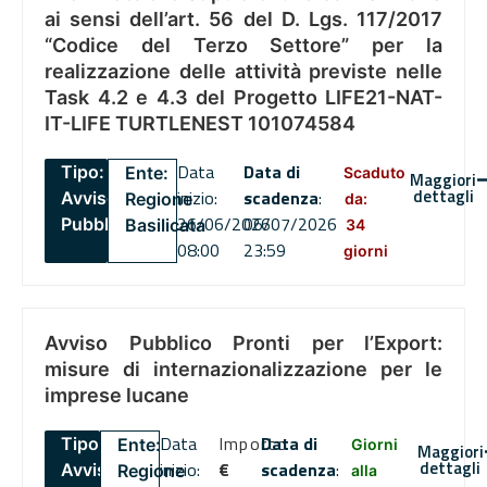
ai sensi dell’art. 56 del D. Lgs. 117/2017
“Codice del Terzo Settore” per la
realizzazione delle attività previste nelle
Task 4.2 e 4.3 del Progetto LIFE21-NAT-
IT-LIFE TURTLENEST 101074584
Data
Data di
Tipo:
Ente:
Scaduto
Maggiori
dettagli
inizio:
scadenza
:
Avviso
Regione
da:
26/06/2026
06/07/2026
Pubblico
Basilicata
34
08:00
23:59
giorni
Avviso Pubblico Pronti per l’Export:
misure di internazionalizzazione per le
imprese lucane
Data
Importo
Data di
Tipo:
Ente:
Giorni
Maggiori
dettagli
inizio:
€
scadenza
:
Avviso
Regione
alla