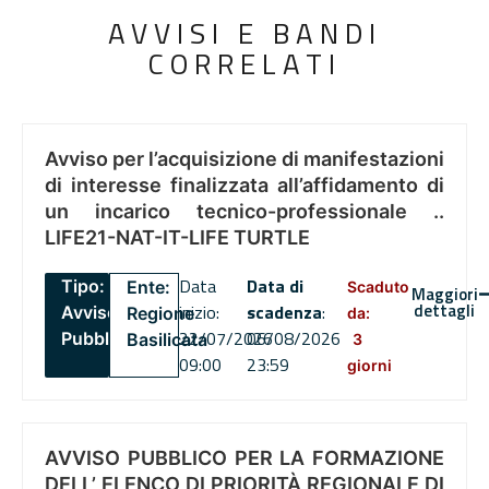
AVVISI E BANDI
CORRELATI
Avviso per l’acquisizione di manifestazioni
di interesse finalizzata all’affidamento di
un incarico tecnico-professionale ..
LIFE21-NAT-IT-LIFE TURTLE
Data
Data di
Tipo:
Ente:
Scaduto
Maggiori
dettagli
inizio:
scadenza
:
Avviso
Regione
da:
22/07/2026
06/08/2026
Pubblico
Basilicata
3
09:00
23:59
giorni
AVVISO PUBBLICO PER LA FORMAZIONE
DELL’ ELENCO DI PRIORITÀ REGIONALE DI