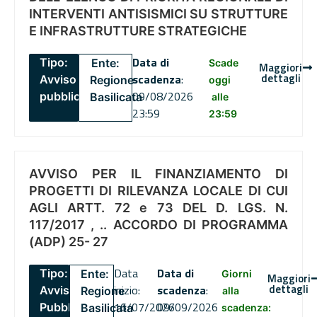
INTERVENTI ANTISISMICI SU STRUTTURE
E INFRASTRUTTURE STRATEGICHE
Data di
Tipo:
Ente:
Scade
Maggiori
dettagli
scadenza
:
Avviso
Regione
oggi
09/08/2026
pubblico
Basilicata
alle
23:59
23:59
AVVISO PER IL FINANZIAMENTO DI
PROGETTI DI RILEVANZA LOCALE DI CUI
AGLI ARTT. 72 e 73 DEL D. LGS. N.
117/2017 , .. ACCORDO DI PROGRAMMA
(ADP) 25- 27
Data
Data di
Tipo:
Ente:
Giorni
Maggiori
dettagli
inizio:
scadenza
:
Avviso
Regione
alla
16/07/2026
09/09/2026
Pubblico
Basilicata
scadenza: