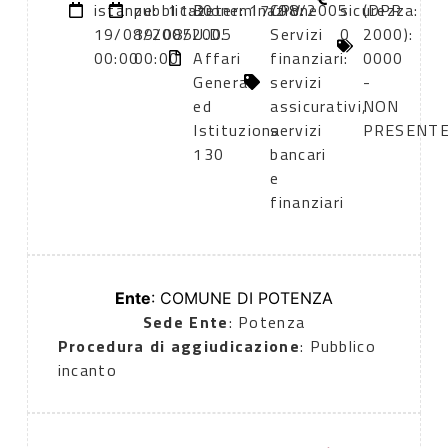
istanze:
pubblicazione:
11:30
Determinazione
17/08/2005
CPV:
sicurezza:
(DPR
19/08/2005
19/08/2005
U.D.
Servizi
0
2000):
00:00
00:00
Affari
finanziari:
0000
Generali
servizi
-
ed
assicurativi,
NON
Istituziona
servizi
PRESENT
130
bancari
e
finanziari
Ente
: COMUNE DI POTENZA
Sede Ente
: Potenza
Procedura di aggiudicazione
: Pubblico
incanto