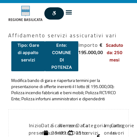
Affidamento servizi assicurativi vari
Importo
€
Tipo: Gare
Ente:
Scaduto
195.000,00
di appalto
COMUNE
da: 250
servizi
DI
mesi
POTENZA
Modifica bando di gara e riapertura termini per la
presentazione di offerte inerenti il I lotto (€ 195.000,00):
Polizza incendio fabbricati e beni mobili; Polizza RCT/RCO
Ente; Polizza infortuni amministratori e dipendednti
Inizio
Data
Scadenza:
Numero
Data
Categoria
Importo
Categorie
presentazione
di
29/09/2005
atto:
atto:
servizi
oneri
lavori