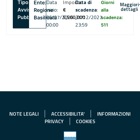
Data
Importo
Data di
Tipo:
Ente:
Giorni
Maggiori
dettagli
inizio:
€
scadenza
:
Avviso
Regione
alla
06/07/2026
5,500,000
31/12/2027
Pubblico
Basilicata
scadenza:
00:00
23:59
511
NOTE LEGALI
ACCESSIBILITA'
INFORMAZIONI
PRIVACY
COOKIES