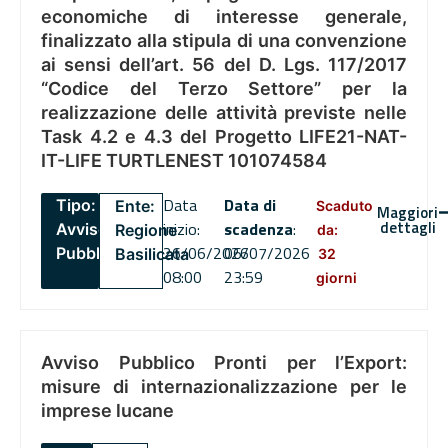
economiche di interesse generale,
finalizzato alla stipula di una convenzione
ai sensi dell’art. 56 del D. Lgs. 117/2017
“Codice del Terzo Settore” per la
realizzazione delle attività previste nelle
Task 4.2 e 4.3 del Progetto LIFE21-NAT-
IT-LIFE TURTLENEST 101074584
Data
Data di
Tipo:
Ente:
Scaduto
Maggiori
dettagli
inizio:
scadenza
:
Avviso
Regione
da:
26/06/2026
06/07/2026
Pubblico
Basilicata
32
08:00
23:59
giorni
Avviso Pubblico Pronti per l’Export:
misure di internazionalizzazione per le
imprese lucane