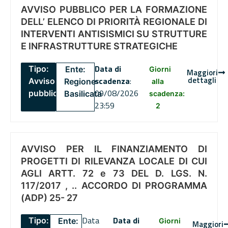
AVVISO PUBBLICO PER LA FORMAZIONE
DELL’ ELENCO DI PRIORITÀ REGIONALE DI
INTERVENTI ANTISISMICI SU STRUTTURE
E INFRASTRUTTURE STRATEGICHE
Data di
Tipo:
Ente:
Giorni
Maggiori
dettagli
scadenza
:
Avviso
Regione
alla
09/08/2026
pubblico
Basilicata
scadenza:
23:59
2
AVVISO PER IL FINANZIAMENTO DI
PROGETTI DI RILEVANZA LOCALE DI CUI
AGLI ARTT. 72 e 73 DEL D. LGS. N.
117/2017 , .. ACCORDO DI PROGRAMMA
(ADP) 25- 27
Data
Data di
Tipo:
Ente:
Giorni
Maggiori