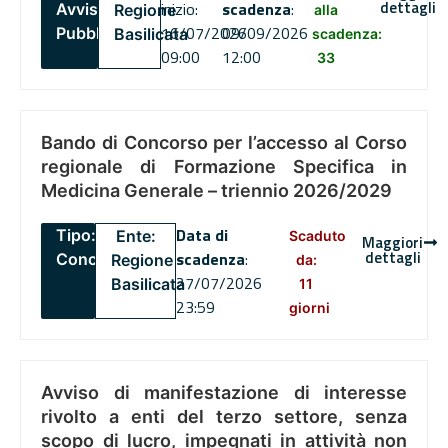
dettagli
inizio:
scadenza
:
Avviso
Regione
alla
16/07/2026
09/09/2026
Pubblico
Basilicata
scadenza:
09:00
12:00
33
Bando di Concorso per l’accesso al Corso
regionale di Formazione Specifica in
Medicina Generale – triennio 2026/2029
Data di
Tipo:
Ente:
Scaduto
Maggiori
dettagli
scadenza
:
Concorsi
Regione
da:
27/07/2026
Basilicata
11
23:59
giorni
Avviso di manifestazione di interesse
rivolto a enti del terzo settore, senza
scopo di lucro, impegnati in attività non