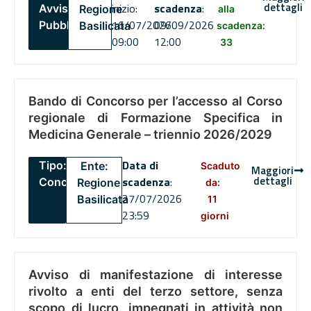
dettagli
inizio:
scadenza
:
Avviso
Regione
alla
16/07/2026
09/09/2026
Pubblico
Basilicata
scadenza:
09:00
12:00
33
Bando di Concorso per l’accesso al Corso
regionale di Formazione Specifica in
Medicina Generale – triennio 2026/2029
Data di
Tipo:
Ente:
Scaduto
Maggiori
dettagli
scadenza
:
Concorsi
Regione
da:
27/07/2026
Basilicata
11
23:59
giorni
Avviso di manifestazione di interesse
rivolto a enti del terzo settore, senza
scopo di lucro, impegnati in attività non