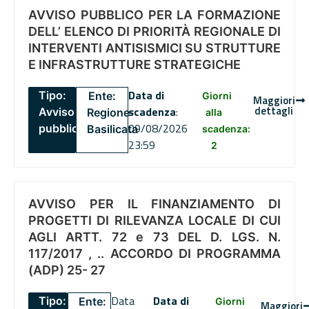
AVVISO PUBBLICO PER LA FORMAZIONE
DELL’ ELENCO DI PRIORITÀ REGIONALE DI
INTERVENTI ANTISISMICI SU STRUTTURE
E INFRASTRUTTURE STRATEGICHE
Data di
Tipo:
Ente:
Giorni
Maggiori
dettagli
scadenza
:
Avviso
Regione
alla
09/08/2026
pubblico
Basilicata
scadenza:
23:59
2
AVVISO PER IL FINANZIAMENTO DI
PROGETTI DI RILEVANZA LOCALE DI CUI
AGLI ARTT. 72 e 73 DEL D. LGS. N.
117/2017 , .. ACCORDO DI PROGRAMMA
(ADP) 25- 27
Data
Data di
Tipo:
Ente:
Giorni
Maggiori