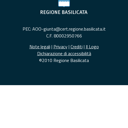
PEC: AOO-giunta@cert.regione.basilicata.it
C.F. 80002950766
Note legali
|
Privacy
|
Crediti
|
Il Logo
Dichiarazione di accessibilità
©2010 Regione Basilicata