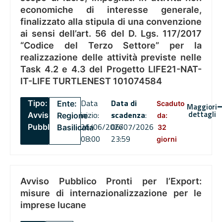
economiche di interesse generale,
finalizzato alla stipula di una convenzione
ai sensi dell’art. 56 del D. Lgs. 117/2017
“Codice del Terzo Settore” per la
realizzazione delle attività previste nelle
Task 4.2 e 4.3 del Progetto LIFE21-NAT-
IT-LIFE TURTLENEST 101074584
Data
Data di
Tipo:
Ente:
Scaduto
Maggiori
dettagli
inizio:
scadenza
:
Avviso
Regione
da:
26/06/2026
06/07/2026
Pubblico
Basilicata
32
08:00
23:59
giorni
Avviso Pubblico Pronti per l’Export:
misure di internazionalizzazione per le
imprese lucane