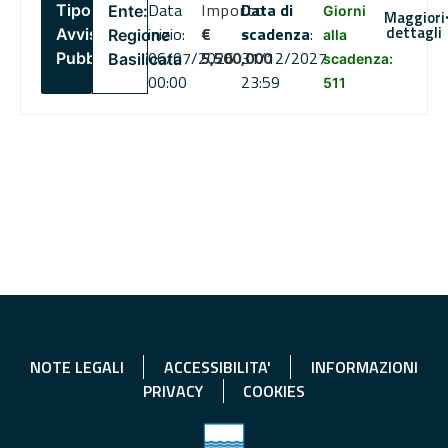
Data
Importo
Data di
Tipo:
Ente:
Giorni
Maggiori
dettagli
inizio:
€
scadenza
:
Avviso
Regione
alla
06/07/2026
5,500,000
31/12/2027
Pubblico
Basilicata
scadenza:
00:00
23:59
511
NOTE LEGALI
ACCESSIBILITA'
INFORMAZIONI
PRIVACY
COOKIES