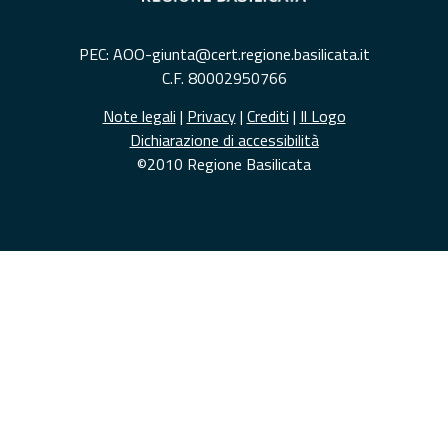
PEC: AOO-giunta@cert.regione.basilicata.it
C.F. 80002950766
Note legali
|
Privacy
|
Crediti
|
Il Logo
Dichiarazione di accessibilità
©2010 Regione Basilicata