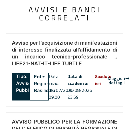
AVVISI E BANDI
CORRELATI
Avviso per l’acquisizione di manifestazioni
di interesse finalizzata all’affidamento di
un incarico tecnico-professionale ..
LIFE21-NAT-IT-LIFE TURTLE
Data
Data di
Tipo:
Ente:
Scaduto
Maggiori
dettagli
inizio:
scadenza
:
Avviso
Regione
ieri
22/07/2026
06/08/2026
Pubblico
Basilicata
09:00
23:59
AVVISO PUBBLICO PER LA FORMAZIONE
DELL’ ELENCO DI PRIORITÀ REGIONALE DI