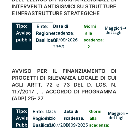
INTERVENTI ANTISISMICI SU STRUTTURE
E INFRASTRUTTURE STRATEGICHE
Data di
Tipo:
Ente:
Giorni
Maggiori
dettagli
scadenza
:
Avviso
Regione
alla
09/08/2026
pubblico
Basilicata
scadenza:
23:59
2
AVVISO PER IL FINANZIAMENTO DI
PROGETTI DI RILEVANZA LOCALE DI CUI
AGLI ARTT. 72 e 73 DEL D. LGS. N.
117/2017 , .. ACCORDO DI PROGRAMMA
(ADP) 25- 27
Data
Data di
Tipo:
Ente:
Giorni
Maggiori
dettagli
inizio:
scadenza
:
Avviso
Regione
alla
16/07/2026
09/09/2026
Pubblico
Basilicata
scadenza: