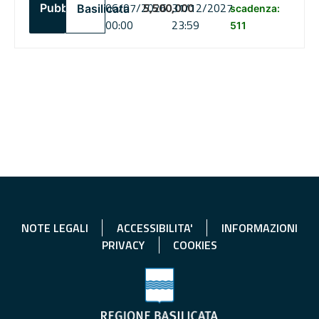
06/07/2026
5,500,000
31/12/2027
Pubblico
Basilicata
scadenza:
00:00
23:59
511
NOTE LEGALI
ACCESSIBILITA'
INFORMAZIONI
PRIVACY
COOKIES