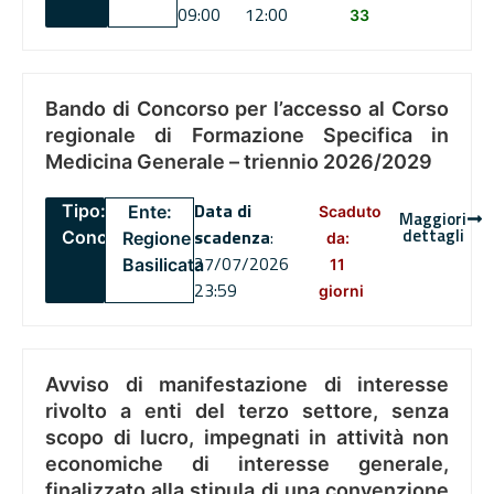
09:00
12:00
33
Bando di Concorso per l’accesso al Corso
regionale di Formazione Specifica in
Medicina Generale – triennio 2026/2029
Data di
Tipo:
Ente:
Scaduto
Maggiori
dettagli
scadenza
:
Concorsi
Regione
da:
27/07/2026
Basilicata
11
23:59
giorni
Avviso di manifestazione di interesse
rivolto a enti del terzo settore, senza
scopo di lucro, impegnati in attività non
economiche di interesse generale,
finalizzato alla stipula di una convenzione