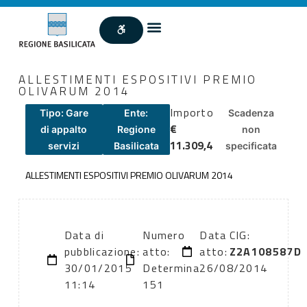
ALLESTIMENTI ESPOSITIVI PREMIO
OLIVARUM 2014
Importo
Tipo: Gare
Ente:
Scadenza
€
di appalto
Regione
non
11.309,4
servizi
Basilicata
specificata
ALLESTIMENTI ESPOSITIVI PREMIO OLIVARUM 2014
Data di
Numero
Data
CIG:
pubblicazione:
atto:
atto:
Z2A108587D
30/01/2015
Determina
26/08/2014
11:14
151