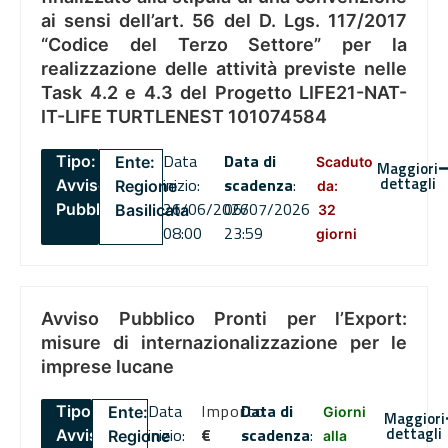
ai sensi dell’art. 56 del D. Lgs. 117/2017
“Codice del Terzo Settore” per la
realizzazione delle attività previste nelle
Task 4.2 e 4.3 del Progetto LIFE21-NAT-
IT-LIFE TURTLENEST 101074584
Data
Data di
Tipo:
Ente:
Scaduto
Maggiori
dettagli
inizio:
scadenza
:
Avviso
Regione
da:
26/06/2026
06/07/2026
Pubblico
Basilicata
32
08:00
23:59
giorni
Avviso Pubblico Pronti per l’Export:
misure di internazionalizzazione per le
imprese lucane
Data
Importo
Data di
Tipo:
Ente:
Giorni
Maggiori
dettagli
inizio:
€
scadenza
:
Avviso
Regione
alla