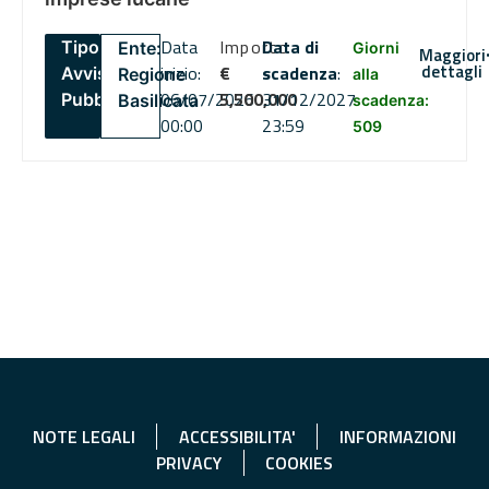
Data
Importo
Data di
Tipo:
Ente:
Giorni
Maggiori
dettagli
inizio:
€
scadenza
:
Avviso
Regione
alla
06/07/2026
5,500,000
31/12/2027
Pubblico
Basilicata
scadenza:
00:00
23:59
509
NOTE LEGALI
ACCESSIBILITA'
INFORMAZIONI
PRIVACY
COOKIES