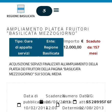
AMPLIAMENTO PLATEA FRUITORI
“BASILICATA MEZZOGIORNO”
Importo
€
Tipo: Gare
Ente:
Scaduto
12.000,00
di appalto
Regione
da: 157
servizi
Basilicata
mesi
ACQUSIZIONE SERVIZI FINALIZZATI ALL’AMPLIAMENTO DELLA
PLATEA DEI FRUITORI DELLA PAGINA “BASILICATA
MEZZOGIORNO” SUI SOCIAL MEDIA
Data di
Scadenza:
Numero
Data
CIG:
pubblicazione:
26/06/2013
atto:
atto:
5528995F6
10/02/2014
22:00
Determina
22/08/2013