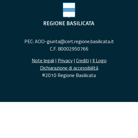
PEC: AOO-giunta@cert.regione.basilicata.it
C.F. 80002950766
Note legali
|
Privacy
|
Crediti
|
Il Logo
Dichiarazione di accessibilità
©2010 Regione Basilicata