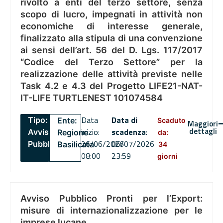
rivolto a enti del terzo settore, senza
scopo di lucro, impegnati in attività non
economiche di interesse generale,
finalizzato alla stipula di una convenzione
ai sensi dell’art. 56 del D. Lgs. 117/2017
“Codice del Terzo Settore” per la
realizzazione delle attività previste nelle
Task 4.2 e 4.3 del Progetto LIFE21-NAT-
IT-LIFE TURTLENEST 101074584
Data
Data di
Tipo:
Ente:
Scaduto
Maggiori
dettagli
inizio:
scadenza
:
Avviso
Regione
da:
26/06/2026
06/07/2026
Pubblico
Basilicata
34
08:00
23:59
giorni
Avviso Pubblico Pronti per l’Export:
misure di internazionalizzazione per le
imprese lucane