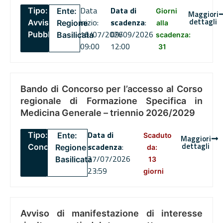
Data
Data di
Tipo:
Ente:
Giorni
Maggiori
dettagli
inizio:
scadenza
:
Avviso
Regione
alla
16/07/2026
09/09/2026
Pubblico
Basilicata
scadenza:
09:00
12:00
31
Bando di Concorso per l’accesso al Corso
regionale di Formazione Specifica in
Medicina Generale – triennio 2026/2029
Data di
Tipo:
Ente:
Scaduto
Maggiori
dettagli
scadenza
:
Concorsi
Regione
da:
27/07/2026
Basilicata
13
23:59
giorni
Avviso di manifestazione di interesse