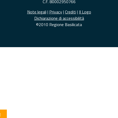
C.F. 80002950766
Note legali
|
Privacy
|
Crediti
|
Il Logo
Dichiarazione di accessibilità
©2010 Regione Basilicata