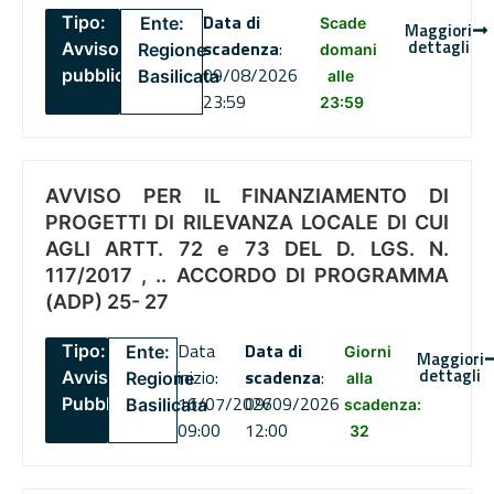
Data di
Tipo:
Ente:
Scade
Maggiori
dettagli
scadenza
:
Avviso
Regione
domani
09/08/2026
pubblico
Basilicata
alle
23:59
23:59
AVVISO PER IL FINANZIAMENTO DI
PROGETTI DI RILEVANZA LOCALE DI CUI
AGLI ARTT. 72 e 73 DEL D. LGS. N.
117/2017 , .. ACCORDO DI PROGRAMMA
(ADP) 25- 27
Data
Data di
Tipo:
Ente:
Giorni
Maggiori
dettagli
inizio:
scadenza
:
Avviso
Regione
alla
16/07/2026
09/09/2026
Pubblico
Basilicata
scadenza:
09:00
12:00
32