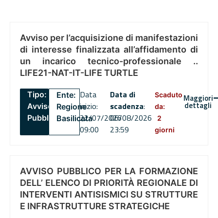
Avviso per l’acquisizione di manifestazioni
di interesse finalizzata all’affidamento di
un incarico tecnico-professionale ..
LIFE21-NAT-IT-LIFE TURTLE
Data
Data di
Tipo:
Ente:
Scaduto
Maggiori
dettagli
inizio:
scadenza
:
Avviso
Regione
da:
22/07/2026
06/08/2026
Pubblico
Basilicata
2
09:00
23:59
giorni
AVVISO PUBBLICO PER LA FORMAZIONE
DELL’ ELENCO DI PRIORITÀ REGIONALE DI
INTERVENTI ANTISISMICI SU STRUTTURE
E INFRASTRUTTURE STRATEGICHE