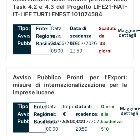
Task 4.2 e 4.3 del Progetto LIFE21-NAT-
IT-LIFE TURTLENEST 101074584
Data
Data di
Tipo:
Ente:
Scaduto
Maggiori
dettagli
inizio:
scadenza
:
Avviso
Regione
da:
26/06/2026
06/07/2026
Pubblico
Basilicata
33
08:00
23:59
giorni
Avviso Pubblico Pronti per l’Export:
misure di internazionalizzazione per le
imprese lucane
Data
Importo
Data di
Tipo:
Ente:
Giorni
Maggiori
dettagli
inizio:
€
scadenza
:
Avviso
Regione
alla
06/07/2026
5,500,000
31/12/2027
Pubblico
Basilicata
scadenza:
00:00
23:59
510