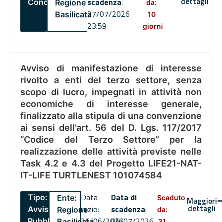
dettagli
scadenza
:
Concorsi
Regione
da:
27/07/2026
Basilicata
10
23:59
giorni
Avviso di manifestazione di interesse
rivolto a enti del terzo settore, senza
scopo di lucro, impegnati in attività non
economiche di interesse generale,
finalizzato alla stipula di una convenzione
ai sensi dell’art. 56 del D. Lgs. 117/2017
“Codice del Terzo Settore” per la
realizzazione delle attività previste nelle
Task 4.2 e 4.3 del Progetto LIFE21-NAT-
IT-LIFE TURTLENEST 101074584
Data
Data di
Tipo:
Ente:
Scaduto
Maggiori
dettagli
inizio:
scadenza
:
Avviso
Regione
da:
26/06/2026
06/07/2026
Pubblico
Basilicata
31