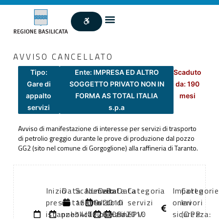
AVVISO CANCELLATO
Tipo:
Ente: IMPRESA ED ALTRO
Scaduto
Gare di
SOGGETTO PRIVATO NON IN
da: 190
appalto
FORMA AS TOTAL ITALIA
mesi
servizi
s.p.a
Avviso di manifestazione di interesse per servizi di trasporto
di petrolio greggio durante le prove di produzione dal pozzo
GG2 (sito nel comune di Gorgoglione) alla raffineria di Taranto.
Inizio
Data
Scadenza:
Numero
Data
Data
Data
Categoria
Importo
Categorie
presentazione
di
16/09/2010
atto:
atto:
di
di
servizi
oneri
lavori
istanze:
pubblicazione:
14:00
IT-
26/08/2010
inizio
fine
CPV:
sicurezza:
(DPR