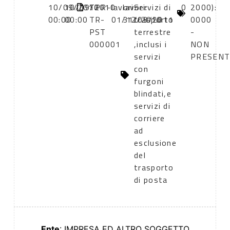
10/09/2010
10/09/2010
TPR-
lavori:
lavori:
Servizi di
0
2000):
00:00
00:00
TR-
01/12/2010
31/03/2011
trasporto
0000
PST
terrestre
-
000001
,inclusi i
NON
servizi
PRESENT
con
furgoni
blindati,e
servizi di
corriere
ad
esclusione
del
trasporto
di posta
Ente
: IMPRESA ED ALTRO SOGGETTO