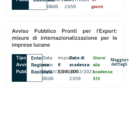
08:00
23:59
giorni
Avviso Pubblico Pronti per l’Export:
misure di internazionalizzazione per le
imprese lucane
Data
Importo
Data di
Tipo:
Ente:
Giorni
Maggiori
dettagli
inizio:
€
scadenza
:
Avviso
Regione
alla
06/07/2026
5,500,000
31/12/2027
Pubblico
Basilicata
scadenza:
00:00
23:59
512