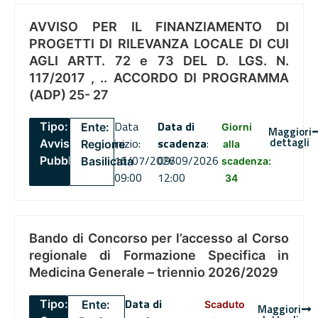
AVVISO PER IL FINANZIAMENTO DI
PROGETTI DI RILEVANZA LOCALE DI CUI
AGLI ARTT. 72 e 73 DEL D. LGS. N.
117/2017 , .. ACCORDO DI PROGRAMMA
(ADP) 25- 27
Data
Data di
Tipo:
Ente:
Giorni
Maggiori
dettagli
inizio:
scadenza
:
Avviso
Regione
alla
16/07/2026
09/09/2026
Pubblico
Basilicata
scadenza:
09:00
12:00
34
Bando di Concorso per l’accesso al Corso
regionale di Formazione Specifica in
Medicina Generale – triennio 2026/2029
Data di
Tipo:
Ente:
Scaduto
Maggiori