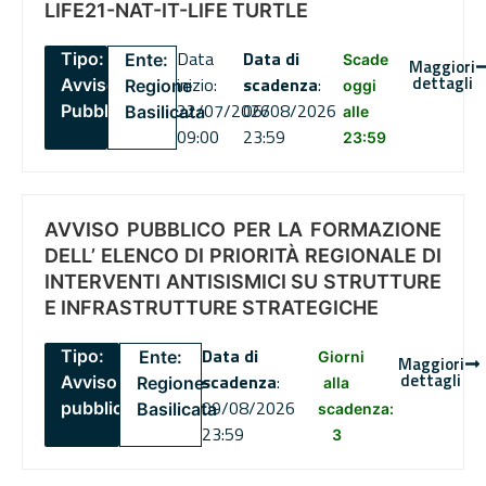
LIFE21-NAT-IT-LIFE TURTLE
Data
Data di
Tipo:
Ente:
Scade
Maggiori
dettagli
inizio:
scadenza
:
Avviso
Regione
oggi
22/07/2026
06/08/2026
Pubblico
Basilicata
alle
09:00
23:59
23:59
AVVISO PUBBLICO PER LA FORMAZIONE
DELL’ ELENCO DI PRIORITÀ REGIONALE DI
INTERVENTI ANTISISMICI SU STRUTTURE
E INFRASTRUTTURE STRATEGICHE
Data di
Tipo:
Ente:
Giorni
Maggiori
dettagli
scadenza
:
Avviso
Regione
alla
09/08/2026
pubblico
Basilicata
scadenza:
23:59
3