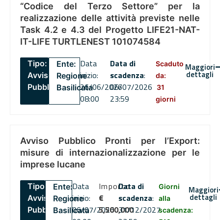
“Codice del Terzo Settore” per la
realizzazione delle attività previste nelle
Task 4.2 e 4.3 del Progetto LIFE21-NAT-
IT-LIFE TURTLENEST 101074584
Data
Data di
Tipo:
Ente:
Scaduto
Maggiori
dettagli
inizio:
scadenza
:
Avviso
Regione
da:
26/06/2026
06/07/2026
Pubblico
Basilicata
31
08:00
23:59
giorni
Avviso Pubblico Pronti per l’Export:
misure di internazionalizzazione per le
imprese lucane
Data
Importo
Data di
Tipo:
Ente:
Giorni
Maggiori
dettagli
inizio:
€
scadenza
:
Avviso
Regione
alla
06/07/2026
5,500,000
31/12/2027
Pubblico
Basilicata
scadenza: