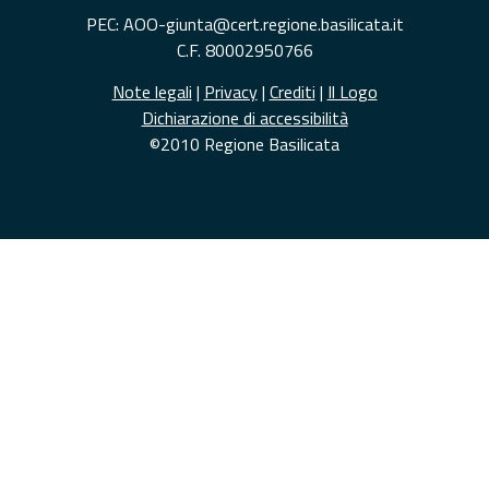
PEC: AOO-giunta@cert.regione.basilicata.it
C.F. 80002950766
Note legali
|
Privacy
|
Crediti
|
Il Logo
Dichiarazione di accessibilità
©2010 Regione Basilicata