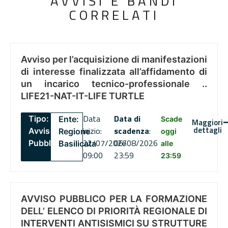
AVVISI E BANDI
CORRELATI
Avviso per l’acquisizione di manifestazioni
di interesse finalizzata all’affidamento di
un incarico tecnico-professionale ..
LIFE21-NAT-IT-LIFE TURTLE
Data
Data di
Tipo:
Ente:
Scade
Maggiori
dettagli
inizio:
scadenza
:
Avviso
Regione
oggi
22/07/2026
06/08/2026
Pubblico
Basilicata
alle
09:00
23:59
23:59
AVVISO PUBBLICO PER LA FORMAZIONE
DELL’ ELENCO DI PRIORITÀ REGIONALE DI
INTERVENTI ANTISISMICI SU STRUTTURE