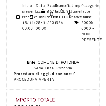
Inizio
Data
Scadenza:
Numero
Data
Importo
Categorie
presentazione
di
16/12/2011
atto:
atto:
oneri
lavori
istanze:
pubblicazione:
13:00
DETERMINAZIONE
16/11/2011
sicurezza:
(DPR
18/11/2011
18/11/2011
354
0
2000):
00:00
00:00
0000 -
NON
PRESENTE
Ente
: COMUNE DI ROTONDA
Sede Ente
: Rotonda
Procedura di aggiudicazione
: 01-
PROCEDURA APERTA
IMPORTO TOTALE