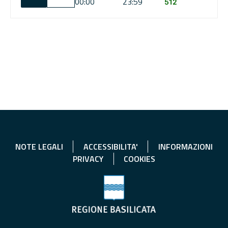
00:00
23:59
512
NOTE LEGALI
ACCESSIBILITA'
INFORMAZIONI
PRIVACY
COOKIES