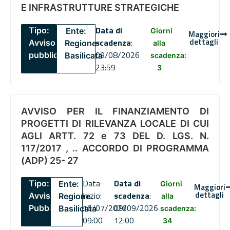
E INFRASTRUTTURE STRATEGICHE
Data di
Tipo:
Ente:
Giorni
Maggiori
dettagli
scadenza
:
Avviso
Regione
alla
09/08/2026
pubblico
Basilicata
scadenza:
23:59
3
AVVISO PER IL FINANZIAMENTO DI
PROGETTI DI RILEVANZA LOCALE DI CUI
AGLI ARTT. 72 e 73 DEL D. LGS. N.
117/2017 , .. ACCORDO DI PROGRAMMA
(ADP) 25- 27
Data
Data di
Tipo:
Ente:
Giorni
Maggiori
dettagli
inizio:
scadenza
:
Avviso
Regione
alla
16/07/2026
09/09/2026
Pubblico
Basilicata
scadenza:
09:00
12:00
34