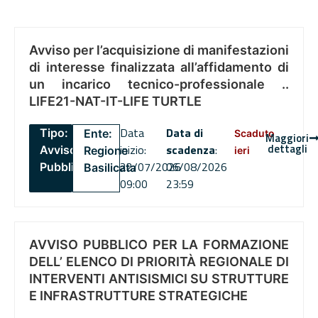
Avviso per l’acquisizione di manifestazioni
di interesse finalizzata all’affidamento di
un incarico tecnico-professionale ..
LIFE21-NAT-IT-LIFE TURTLE
Data
Data di
Tipo:
Ente:
Scaduto
Maggiori
dettagli
inizio:
scadenza
:
Avviso
Regione
ieri
22/07/2026
06/08/2026
Pubblico
Basilicata
09:00
23:59
AVVISO PUBBLICO PER LA FORMAZIONE
DELL’ ELENCO DI PRIORITÀ REGIONALE DI
INTERVENTI ANTISISMICI SU STRUTTURE
E INFRASTRUTTURE STRATEGICHE