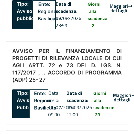
Data di
Tipo:
Ente:
Giorni
Maggiori
dettagli
scadenza
:
Avviso
Regione
alla
09/08/2026
pubblico
Basilicata
scadenza:
23:59
2
AVVISO PER IL FINANZIAMENTO DI
PROGETTI DI RILEVANZA LOCALE DI CUI
AGLI ARTT. 72 e 73 DEL D. LGS. N.
117/2017 , .. ACCORDO DI PROGRAMMA
(ADP) 25- 27
Data
Data di
Tipo:
Ente:
Giorni
Maggiori
dettagli
inizio:
scadenza
:
Avviso
Regione
alla
16/07/2026
09/09/2026
Pubblico
Basilicata
scadenza:
09:00
12:00
33