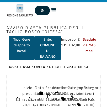
AVVISO D’ASTA PUBBLICA PER IL
TAGLIO BOSCO “DIFESA”
Importo
€
Tipo: Gare
Ente:
Scaduto
139.392,00
di appalto
COMUNE
da: 243
lavori
DI
mesi
BALVANO
AVVISO D’ASTA PUBBLICA PER IL TAGLIO BOSCO “DIFESA”
Inizio
Data
Scadenza:
Numero
Data
Categoria
Importo
Categorie
presentazione
di
10/04/2006
atto:
atto:
servizi
oneri
lavori
istanze:
pubblicazione:
11:00
DETERMINA
13/03/2006
CPV:
sicurezza:
(DPR
20/03/2006
20/03/2006
100
Altri
0
2000):