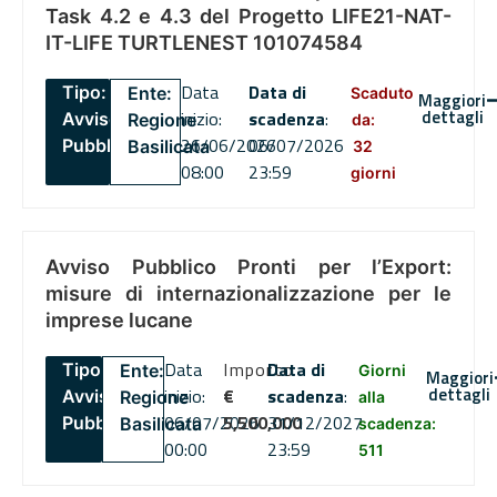
Task 4.2 e 4.3 del Progetto LIFE21-NAT-
IT-LIFE TURTLENEST 101074584
Data
Data di
Tipo:
Ente:
Scaduto
Maggiori
dettagli
inizio:
scadenza
:
Avviso
Regione
da:
26/06/2026
06/07/2026
Pubblico
Basilicata
32
08:00
23:59
giorni
Avviso Pubblico Pronti per l’Export:
misure di internazionalizzazione per le
imprese lucane
Data
Importo
Data di
Tipo:
Ente:
Giorni
Maggiori
dettagli
inizio:
€
scadenza
:
Avviso
Regione
alla
06/07/2026
5,500,000
31/12/2027
Pubblico
Basilicata
scadenza:
00:00
23:59
511